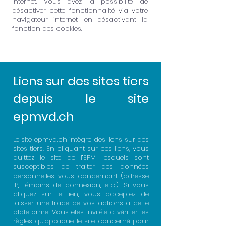
internet. Vous avez la possibilité de
désactiver cette fonctionnalité via votre
navigateur internet, en désactivant la
fonction des cookies.
Liens sur des sites tiers
depuis le site
epmvd.ch
Le site epmvd.ch intègre des liens sur des
sites tiers. En cliquant sur ces liens, vous
quittez le site de l’EPM, lesquels sont
susceptibles de traiter des données
personnelles vous concernant (adresse
IP, témoins de connexion, etc.). Si vous
cliquez sur le lien, vous acceptez de
laisser une trace de vos actions à cette
plateforme. Vous êtes invité·e à vérifier les
règles qu'applique le site concerné pour