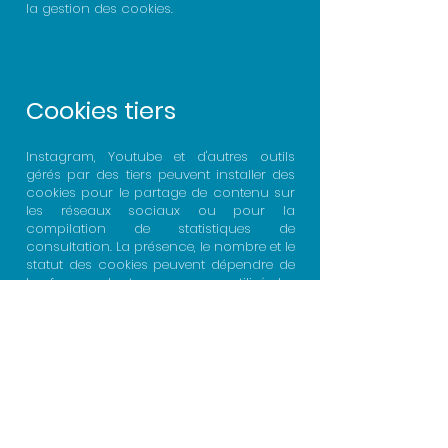
la gestion des cookies.
Cookies tiers
Instagram, Youtube et d'autres outils
gérés par des tiers peuvent installer des
cookies pour le partage de contenu sur
les réseaux sociaux ou pour la
compilation de statistiques de
consultation. La présence, le nombre et le
statut des cookies peuvent dépendre de
la façon dont vous avez utilisé les
plateformes en question avant ou
pendant la consultation du site vd.ch.
Vous êtes invité·e à vérifier les règles
qu'appliquent les sites concernés pour
la gestion des cookies des réseaux
sociaux.