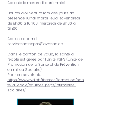
Absente le mercredi après-midi.
Heures d’ouverture lors des jours de
présence: lundi mardi, jeudi et vendredi
de 8h00 à 16h00, mercredi de 8h00 à
12h00
Adresse courriel :
servicesante.epm@avasad.ch
Dans le canton de Vaud, la santé à
l’école est gérée par l’Unité PSPS (Unité de
Promotion de la Santé et de Prévention
en milieu Scolaire)
Pour en savoir plus :
https://www.vd.ch/themes/formation/san
te-a-lecole/equipes-psps/infirmieres-
scolaires/