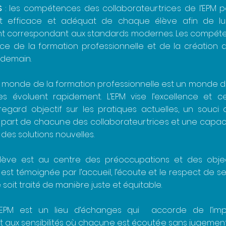
S
: les compétences des collaborateur·trice·s de l’EPM 
 efficace et adéquat de chaque élève afin de lui
 correspondant aux standards modernes. Les compéte
ice de la formation professionnelle et de la création d
 demain.
le monde de la formation professionnelle est un monde d
s évoluent rapidement. L’EPM vise l’excellence et c
regard objectif sur les pratiques actuelles, un souci d
 part de chacun·e des collaborateur·trice·s et une capac
 des solutions nouvelles.
élève est au centre des préoccupations et des object
i est témoignée par l’accueil, l’écoute et le respect de se
soit traité de manière juste et équitable.
’EPM est un lieu d’échanges qui accorde de l’im
t aux sensibilités où chacun·e est écouté·e sans jugement