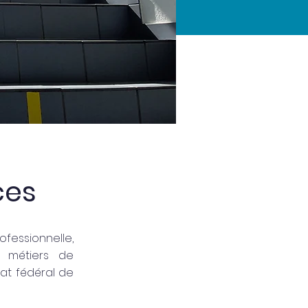
ces
fessionnelle,
 métiers de
cat fédéral de