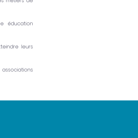
s métiers de
ne éducation
teindre leurs
 associations