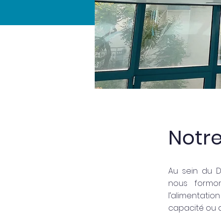
Notr
Au sein du D
nous formo
l’alimentatio
capacité ou d