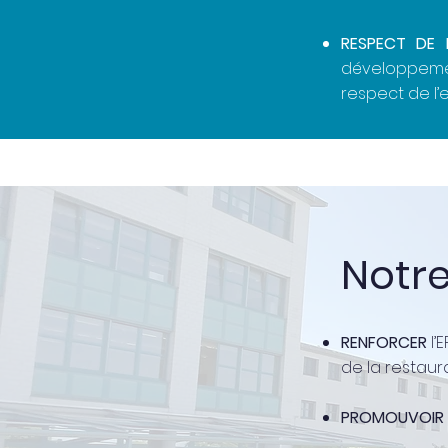
RESPECT DE 
développemen
respect de l’
Notre
RENFORCER
l’
de la restaura
PROMOUVOIR