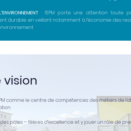
L’ENVIRONNEMENT
: l’EPM porte une attention toute pa
t durable en veillant notamment à l’économie des res
environnement.
 vision
EPM comme le centre de compétences des métiers de l’al
tion.
des pôles – filières d’excellence et y jouer un rôle de pre