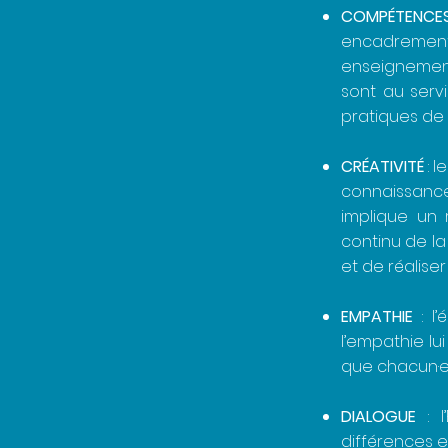
COMPÉTENCE
encadrement
enseignement
sont au serv
pratiques de
CRÉATIVITÉ
: 
connaissance
implique un 
continu de la
et de réaliser
EMPATHIE
: l’
l’empathie lu
que chacun·e 
DIALOGUE
: l
différences e