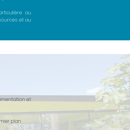
rticulière au
sources et au
imentation et
mier plan.