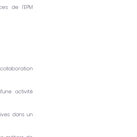
ce·s de l'EPM
collaboration
’une activité
atives dans un