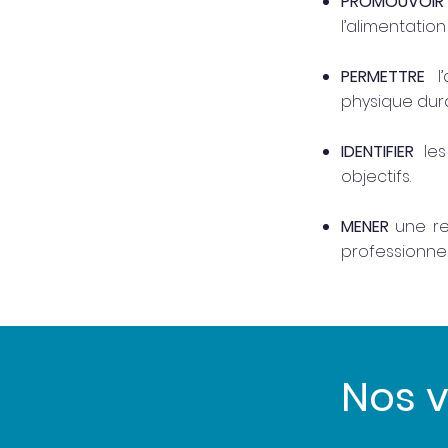
PROMOUVOIR
l’alimentation
PERMETTRE
l’
physique dur
IDENTIFIER
les 
objectifs.
MENER
une rel
professionnel
Nos v