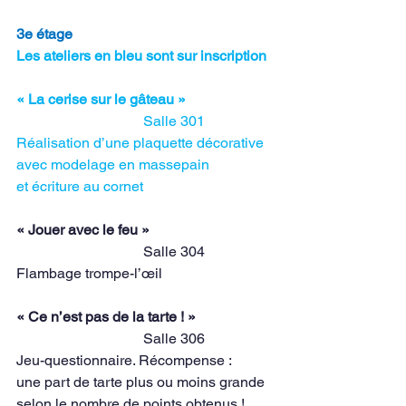
3e étage                                                    
Les ateliers en bleu sont sur inscription
« La cerise sur le gâteau »                        
Salle 301
Réalisation d’une plaquette décorative
avec modelage en massepain
et écriture au cornet
« Jouer avec le feu »                                  
Salle 304
Flambage trompe-l’œil
« Ce n’est pas de la tarte ! »                     
Salle 306
Jeu-questionnaire. Récompense :
une part de tarte plus ou moins grande
selon le nombre de points obtenus !