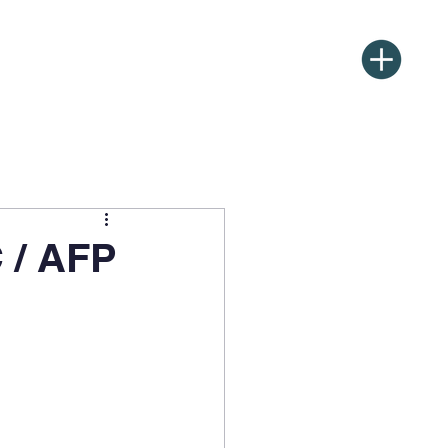
ources
Semaine du goût
 / AFP